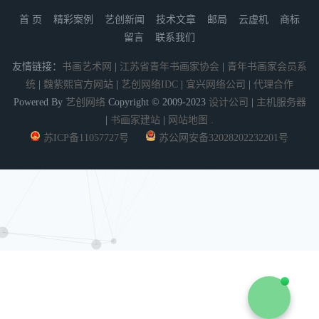
首 页
精彩案例
艺创新闻
技术文章
邮局
云虚机
商标
留言
联系我们
友情链接：
书画艺术网
|
江苏省青年书画家协会
|
青年书画家会员系
统
|
魏紫熙官方网站
|
艺创网络IDC
|
宜兴网络公司
|
代理合作
Powered By
艺创网络
Copyright © 2009-2023
设计公司
|
主机服务器
|
书画家建站
|
网站地图
.
苏ICP备11057727号
苏公网安备32028202232201号