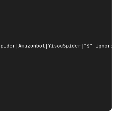
pider|Amazonbot|YisouSpider|^$" ignoreCase="t