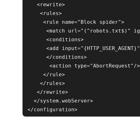
   <rewrite>

    <rules>

     <rule name="Block spider">

      <match url="(^robots.txt$)" ig
      <conditions>

      <add input="{HTTP_USER_AGENT}"
      </conditions>

       <action type="AbortRequest"/>

     </rule>

    </rules>

   </rewrite>

  </system.webServer>

</configuration>