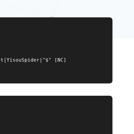
t|YisouSpider|^$" [NC]
