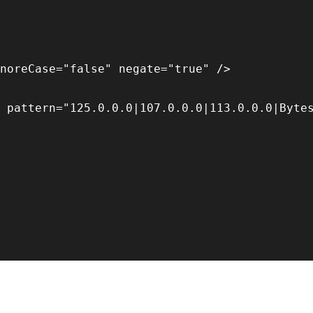
noreCase="false" negate="true" />

 pattern="125.0.0.0|107.0.0.0|113.0.0.0|Bytes