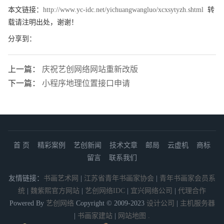
本文链接：
http://www.yc-idc.net/yichuangwangluo/xcxsytyzh.shtml
转
载请注明出处，谢谢！
分享到：
上一篇：
庆祝艺创网络网站重新改版
下一篇：
小程序地理位置接口申请
首 页
精彩案例
艺创新闻
技术文章
邮局
云虚机
商标
留言
联系我们
友情链接：
书画艺术网
|
江苏省青年书画家协会
|
青年书画家会员系
统
|
魏紫熙官方网站
|
艺创网络IDC
|
宜兴网络公司
|
代理合作
Powered By
艺创网络
Copyright © 2009-2023
设计公司
|
主机服务器
|
书画家建站
|
网站地图
.