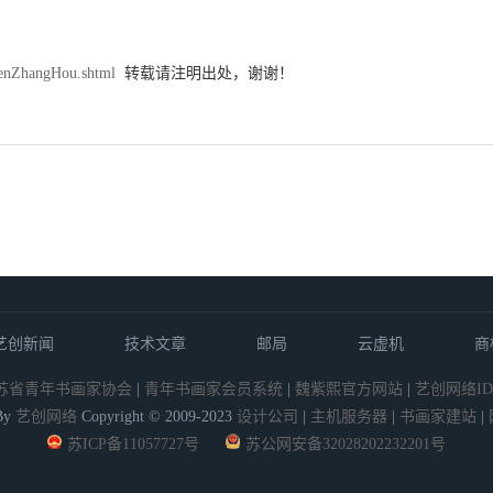
enZhangHou.shtml
转载请注明出处，谢谢！
艺创新闻
技术文章
邮局
云虚机
商
苏省青年书画家协会
|
青年书画家会员系统
|
魏紫熙官方网站
|
艺创网络ID
By
艺创网络
Copyright © 2009-2023
设计公司
|
主机服务器
|
书画家建站
|
苏ICP备11057727号
苏公网安备32028202232201号